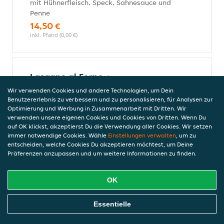
mit Hühnerfleisch, Speck, Sahnesauce und
Penne
14,50 €
inkl. Pfand (0,00 €)
Lasagne al Forno
mit Hackfleisch-Bolognesesauce
Wir verwenden Cookies und andere Technologien, um Dein
Benutzererlebnis zu verbessern und zu personalisieren, für Analysen zur
14,50 €
Optimierung und Werbung in Zusammenarbeit mit Dritten. Wir
inkl. Pfand (0,00 €)
verwenden unsere eigenen Cookies und Cookies von Dritten. Wenn Du
auf OK klickst, akzeptierst Du die Verwendung aller Cookies. Wir setzen
immer notwendige Cookies. Wähle
Einstellungen verwalten
, um zu
entscheiden, welche Cookies Du akzeptieren möchtest, um Deine
Risotto
Präferenzen anzupassen und um weitere Informationen zu finden.
OK
Risotto Huhn und Zucchini
Online Essen Bestellen
mit Hühnerfleisch, Zucchini, Pilzen und
Essentielle
Safran