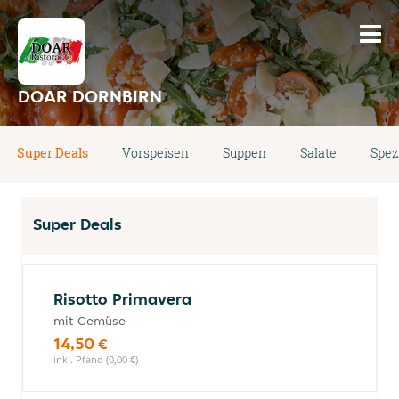
DOAR DORNBIRN
Super Deals
Vorspeisen
Suppen
Salate
Spez
Super Deals
Risotto Primavera
mit Gemüse
14,50 €
inkl. Pfand (0,00 €)